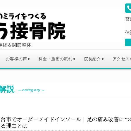
営
休
神経＆関節整体
お客様の声
料金・施術の流れ
院長紹介
アクセス
解説
– category –
仙台市でオーダーメイドインソール｜足の痛み改善につ
がる理由とは