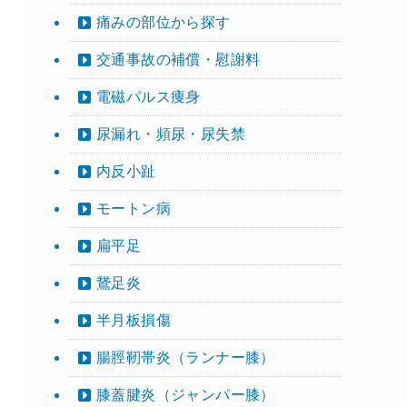
痛みの部位から探す
交通事故の補償・慰謝料
電磁パルス痩身
尿漏れ・頻尿・尿失禁
内反小趾
モートン病
扁平足
鵞足炎
半月板損傷
腸脛靭帯炎（ランナー膝）
膝蓋腱炎（ジャンパー膝）