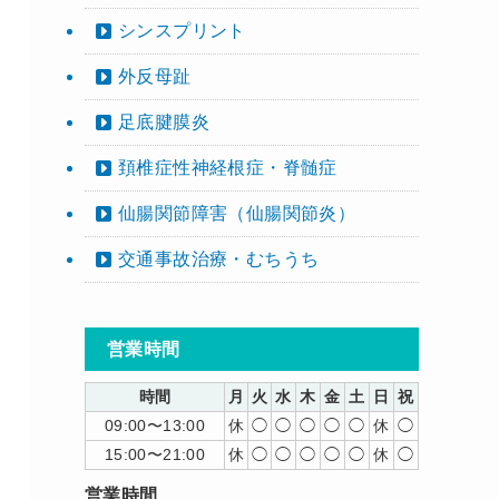
シンスプリント
外反母趾
足底腱膜炎
頚椎症性神経根症・脊髄症
仙腸関節障害（仙腸関節炎）
交通事故治療・むちうち
営業時間
時間
月
火
水
木
金
土
日
祝
09:00〜13:00
休
◯
◯
◯
◯
◯
休
◯
15:00〜21:00
休
◯
◯
◯
◯
◯
休
◯
営業時間