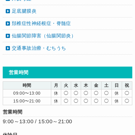
足底腱膜炎
頚椎症性神経根症・脊髄症
仙腸関節障害（仙腸関節炎）
交通事故治療・むちうち
営業時間
時間
月
火
水
木
金
土
日
祝
09:00〜13:00
休
◯
◯
◯
◯
◯
休
◯
15:00〜21:00
休
◯
◯
◯
◯
◯
休
◯
営業時間
9:00～13:00 / 15:00～21:00
休診日