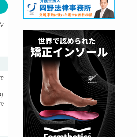
な
で
り
で