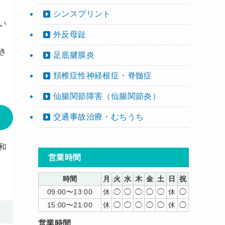
シンスプリント
い
外反母趾
き
足底腱膜炎
頚椎症性神経根症・脊髄症
仙腸関節障害（仙腸関節炎）
交通事故治療・むちうち
和
営業時間
時間
月
火
水
木
金
土
日
祝
09:00〜13:00
休
◯
◯
◯
◯
◯
休
◯
15:00〜21:00
休
◯
◯
◯
◯
◯
休
◯
営業時間