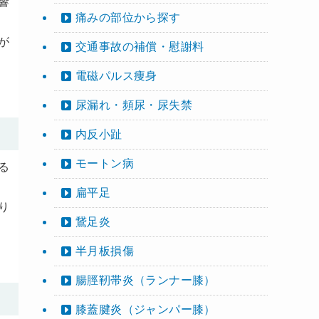
響
痛みの部位から探す
が
交通事故の補償・慰謝料
電磁パルス痩身
尿漏れ・頻尿・尿失禁
内反小趾
モートン病
る
扁平足
り
鵞足炎
半月板損傷
腸脛靭帯炎（ランナー膝）
膝蓋腱炎（ジャンパー膝）