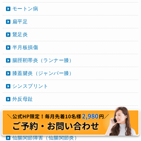
モートン病
扁平足
鵞足炎
半月板損傷
腸脛靭帯炎（ランナー膝）
膝蓋腱炎（ジャンパー膝）
シンスプリント
外反母趾
足底腱膜炎
頚椎症性神経根症・脊髄症
仙腸関節障害（仙腸関節炎）