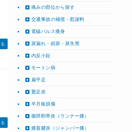
痛みの部位から探す
交通事故の補償・慰謝料
電磁パルス痩身
尿漏れ・頻尿・尿失禁
みる
内反小趾
モートン病
扁平足
、
鵞足炎
半月板損傷
腸脛靭帯炎（ランナー膝）
みる
膝蓋腱炎（ジャンパー膝）