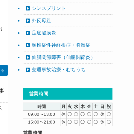
シンスプリント
外反母趾
り
足底腱膜炎
頚椎症性神経根症・脊髄症
仙腸関節障害（仙腸関節炎）
交通事故治療・むちうち
みる
事
営業時間
時間
月
火
水
木
金
土
日
祝
が、
09:00〜13:00
休
◯
◯
◯
◯
◯
休
◯
15:00〜21:00
休
◯
◯
◯
◯
◯
休
◯
営業時間