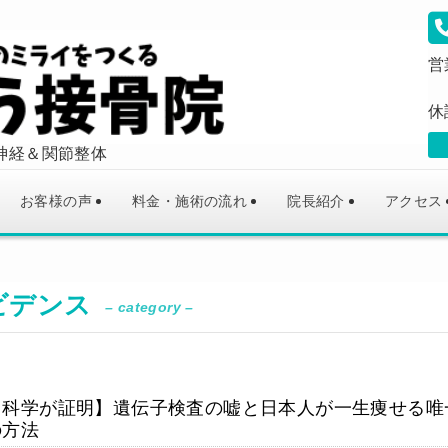
営
休
神経＆関節整体
お客様の声
料金・施術の流れ
院長紹介
アクセス
ビデンス
– category –
【科学が証明】遺伝子検査の嘘と日本人が一生痩せる唯
の方法