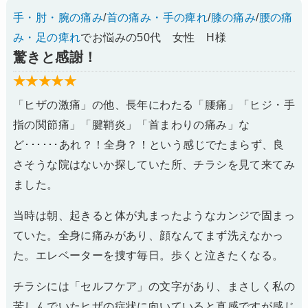
手・肘・腕の痛み
/
首の痛み・手の痺れ
/
膝の痛み
/
腰の痛
み・足の痺れ
でお悩みの50代 女性 H様
驚きと感謝！
★★★★★
「ヒザの激痛」の他、長年にわたる「腰痛」「ヒジ・手
指の関節痛」「腱鞘炎」「首まわりの痛み」な
ど･･････あれ？！全身？！という感じでたまらず、良
さそうな院はないか探していた所、チラシを見て来てみ
ました。
当時は朝、起きると体が丸まったようなカンジで固まっ
ていた。全身に痛みがあり、顔なんてまず洗えなかっ
た。エレベーターを捜す毎日。歩くと泣きたくなる。
チラシには「セルフケア」の文字があり、まさしく私の
苦しんでいたヒザの症状に向いていると直感ですが感じ