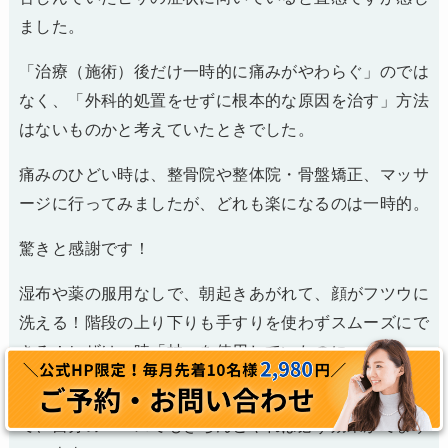
ました。
「治療（施術）後だけ一時的に痛みがやわらぐ」のでは
なく、「外科的処置をせずに根本的な原因を治す」方法
はないものかと考えていたときでした。
痛みのひどい時は、整骨院や整体院・骨盤矯正、マッサ
ージに行ってみましたが、どれも楽になるのは一時的。
驚きと感謝です！
湿布や薬の服用なしで、朝起きあがれて、顔がフツウに
洗える！階段の上り下りも手すりを使わずスムーズにで
きる！ヒザは一時「杖」を使用していたのに。
痛みのある箇所を相談すると対応策を教えてくださっ
て、自分のペースでもきちんとやれば必ず効果がでます